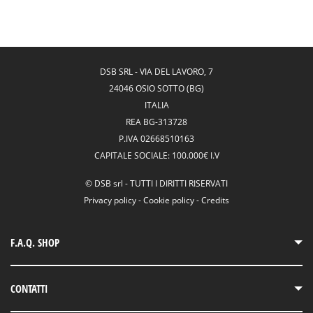
DSB SRL
-
VIA DEL LAVORO, 7
24046 OSIO SOTTO (BG)
ITALIA
REA
BG-313728
P.IVA
02668510163
CAPITALE SOCIALE:
100.000€ I.V
©
DSB srl
-
TUTTI I DIRITTI RISERVATI
Privacy policy
-
Cookie policy
-
Credits
F.A.Q. SHOP
Termini e Condizioni
CONTATTI
Gestione Resi
Newsletter