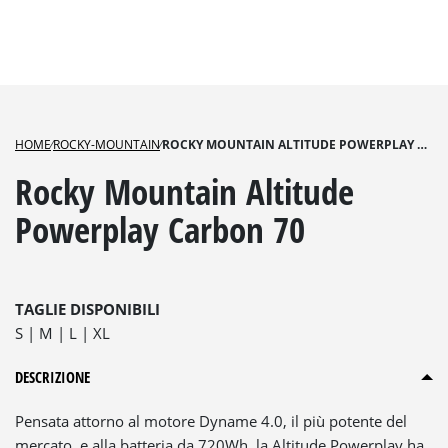
HOME
⁄
ROCKY-MOUNTAIN
⁄
ROCKY MOUNTAIN ALTITUDE POWERPLAY CARBON 70
Rocky Mountain Altitude
Powerplay Carbon 70
TAGLIE DISPONIBILI
S
M
L
XL
DESCRIZIONE
Pensata attorno al motore Dyname 4.0, il più potente del
mercato, e alla batteria da 720Wh, la Altitude Powerplay ha