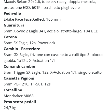
Maxxis Rekon 29x2.6, tubeless ready, doppia mescola,
protezione EXO, 60TPI, cerchietto pieghevole
Pedivelle
E-bike Race Face Aeffect, 165 mm
Guarnitura
Sram X-Sync 2 Eagle 34T, acciaio, stretto-largo, 104 BCD
Catena
Sram SX Eagle, 12s, Powerlock
Cambio - Posteriore
Sram GX Eagle, frizione con cuscinetto a rulli tipo 3, blocco
gabbia, 1x12s, X-Actuation 1:1
Comandi cambio
Sram Trigger SX Eagle, 12s, X-Actuation 1:1, singolo scatto
Cassetta Pignoni
Sram PG-1210, 11-50T, 12s
Forcellino
Mondraker M068
Peso senza pedali
24,7 kg