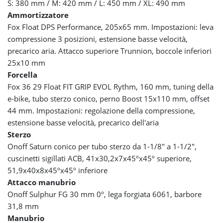
S: 380 mm / M: 420 mm / L: 450 mm / XL: 490 mm
Ammortizzatore
Fox Float DPS Performance, 205x65 mm. Impostazioni: leva
compressione 3 posizioni, estensione basse velocità,
precarico aria. Attacco superiore Trunnion, boccole inferiori
25x10 mm
Forcella
Fox 36 29 Float FIT GRIP EVOL Rythm, 160 mm, tuning della
e-bike, tubo sterzo conico, perno Boost 15x110 mm, offset
44 mm. Impostazioni: regolazione della compressione,
estensione basse velocità, precarico dell'aria
Sterzo
Onoff Saturn conico per tubo sterzo da 1-1/8" a 1-1/2",
cuscinetti sigillati ACB, 41x30,2x7x45ºx45º superiore,
51,9x40x8x45ºx45º inferiore
Attacco manubrio
Onoff Sulphur FG 30 mm 0º, lega forgiata 6061, barbore
31,8 mm
Manubrio