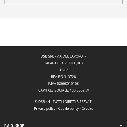
DSB SRL
-
VIA DEL LAVORO, 7
24046 OSIO SOTTO (BG)
ITALIA
REA
BG-313728
P.IVA
02668510163
CAPITALE SOCIALE:
100.000€ I.V
©
DSB srl
-
TUTTI I DIRITTI RISERVATI
Privacy policy
-
Cookie policy
-
Credits
F.A.Q. SHOP