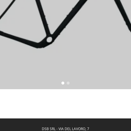
DSB SRL
-
VIA DEL LAVORO, 7