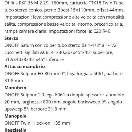
Öhlins RXF 36 M.2 29, 160mm, cartuccia TTX18 Twin Tube,
tubo sterzo conico, perno Boost 15x110mm, offset 44mm.
Impostazioni: leva compressione alta velocità con modalità
salita, compressione basse velocità, ritorno, precarico aria,
rampa camera d'aria. Impostazioni forcella: C20 R40
Sterzo
ONOFF Saturn conico per tubo sterzo da 1-1/8" a 1-1/2",
cuscinetti sigillati ACB, 41x30,2x7x45ºx45º superiore,
51,9x40x8x45ºx45º inferiore
Attacco manubrio
ONOFF Sulphur FG 30 mm 0º, lega forgiata 6061, barbore
31,8 mm
Manubrio
ONOFF Sulphur 1.0 lega 6061 a doppio spessore, aumento:
20 mm, larghezza: 800 mm, angolo backsweep 9º, angolo
upsweep 5º, barbore 31,8 mm
Manopole
ONOFF Twin, 1lock-on, 135 mm
Reggisella