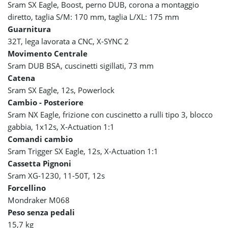
Sram SX Eagle, Boost, perno DUB, corona a montaggio
diretto, taglia S/M: 170 mm, taglia L/XL: 175 mm
Guarnitura
32T, lega lavorata a CNC, X-SYNC 2
Movimento Centrale
Sram DUB BSA, cuscinetti sigillati, 73 mm
Catena
Sram SX Eagle, 12s, Powerlock
Cambio - Posteriore
Sram NX Eagle, frizione con cuscinetto a rulli tipo 3, blocco
gabbia, 1x12s, X-Actuation 1:1
Comandi cambio
Sram Trigger SX Eagle, 12s, X-Actuation 1:1
Cassetta Pignoni
Sram XG-1230, 11-50T, 12s
Forcellino
Mondraker M068
Peso senza pedali
15,7 kg