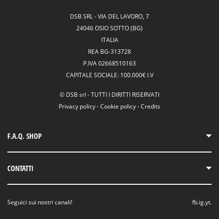
DSB SRL
-
VIA DEL LAVORO, 7
24046 OSIO SOTTO (BG)
ITALIA
REA
BG-313728
P.IVA
02668510163
CAPITALE SOCIALE:
100.000€ I.V
©
DSB srl
-
TUTTI I DIRITTI RISERVATI
Privacy policy
-
Cookie policy
-
Credits
F.A.Q. SHOP
Termini e Condizioni
CONTATTI
Gestione Resi
Newsletter
T.
0354824273
Seguici sui nostri canali!
fb.
ig.
yt.
M.
info@dsb-bonandrini.com